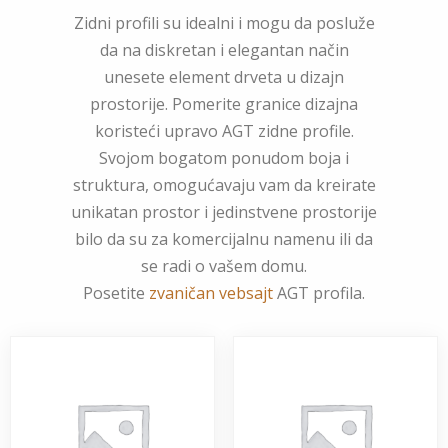
Zidni profili su idealni i mogu da posluže
da na diskretan i elegantan način
unesete element drveta u dizajn
prostorije. Pomerite granice dizajna
koristeći upravo AGT zidne profile.
Svojom bogatom ponudom boja i
struktura, omogućavaju vam da kreirate
unikatan prostor i jedinstvene prostorije
bilo da su za komercijalnu namenu ili da
se radi o vašem domu.
Posetite
zvaničan vebsajt
AGT profila.